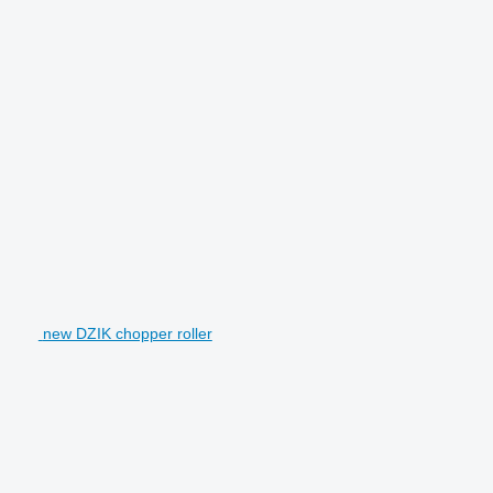
new DZIK chopper roller