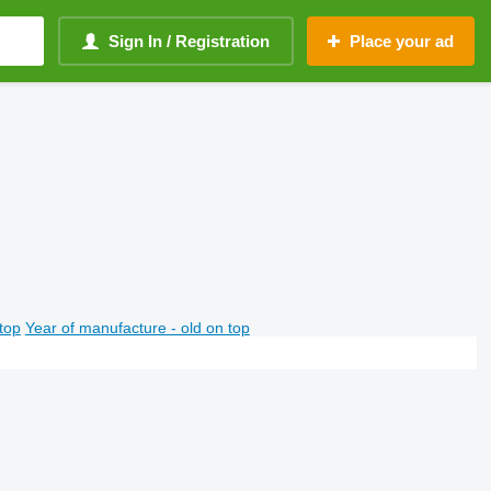
Sign In / Registration
Place your ad
top
Year of manufacture - old on top