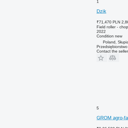
1
Dzik
₹71,470
PLN 2,8
Field roller - chop
2022
Condition
new
Poland, Słupi
Przedsiębiorstw
Contact the selle
5
GROM agro-fak