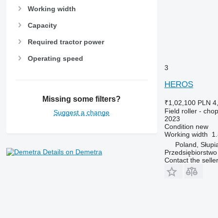
Working width
Capacity
Required tractor power
Operating speed
3
HEROS
Missing some filters?
₹1,02,100
PLN 4
Field roller - chop
Suggest a change
2023
Condition
new
Working width
1
Poland, Słupi
Details on Demetra
Przedsiębiorstw
Contact the selle