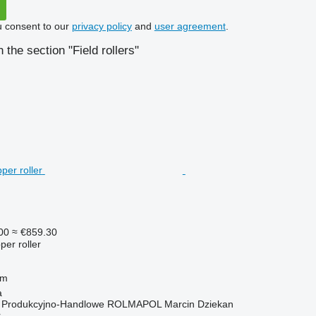
u consent to our
privacy policy
and
user agreement
.
the section "Field rollers"
00
≈ €859.30
per roller
 m
a
o Produkcyjno-Handlowe ROLMAPOL Marcin Dziekan
r