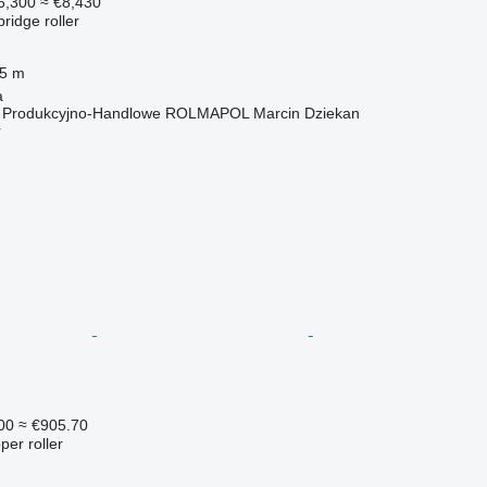
6,300
≈ €8,430
bridge roller
.5 m
a
o Produkcyjno-Handlowe ROLMAPOL Marcin Dziekan
r
00
≈ €905.70
per roller