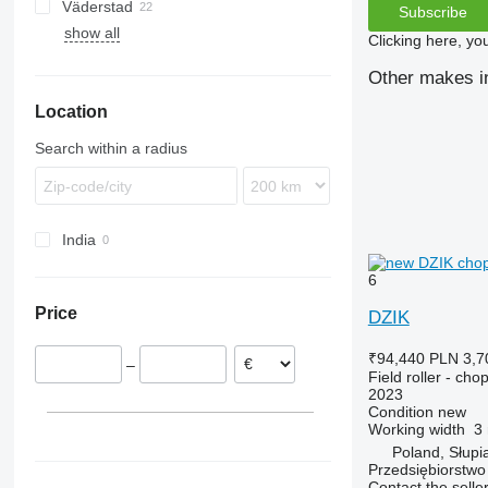
Väderstad
Zirkon
Synkro
KL
KZK
Subscribe
show all
Carrier
Clicking here, yo
Rexius
Other makes in 
Rollex
Location
Search within a radius
India
6
Price
DZIK
₹94,440
PLN 3,7
–
Field roller - chop
2023
Condition
new
Working width
3
Poland, Słupi
Przedsiębiorstw
Contact the selle