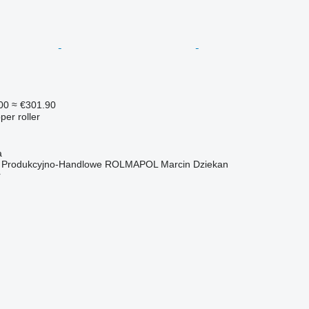
00
≈ €301.90
per roller
a
o Produkcyjno-Handlowe ROLMAPOL Marcin Dziekan
r