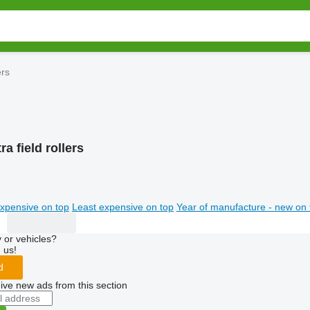
ers
a field rollers
xpensive on top
Least expensive on top
Year of manufacture - new on 
 or vehicles?
 us!
d
ive new ads from this section