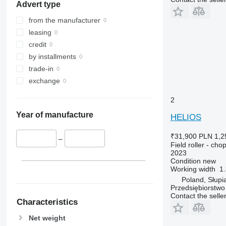
Advert type
from the manufacturer
leasing
credit
by installments
trade-in
exchange
2
Year of manufacture
HELIOS
₹31,900
PLN 1,2
–
Field roller - chop
2023
Condition
new
Working width
1
Poland, Słupi
Przedsiębiorstw
Contact the selle
Characteristics
Net weight