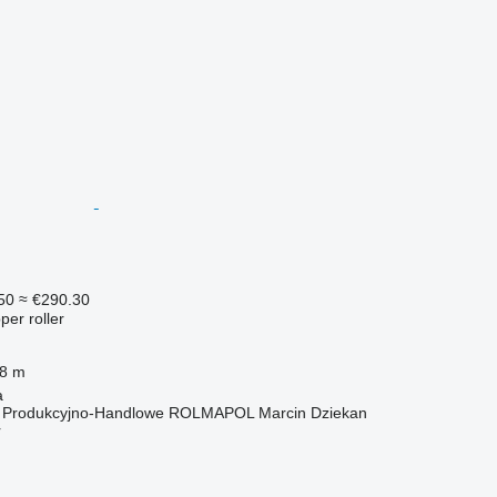
50
≈ €290.30
per roller
.8 m
a
o Produkcyjno-Handlowe ROLMAPOL Marcin Dziekan
r