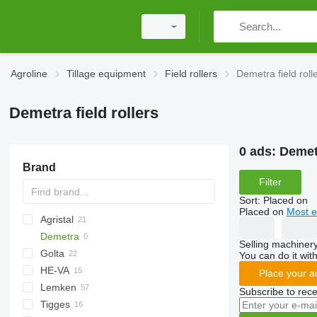
Agroline
Tillage equipment
Field rollers
Demetra field roll
Demetra field rollers
0 ads:
Demetr
Brand
Filter
Sort
:
Placed on
Placed on
Most e
Agristal
Demetra
10
KW
BW
Tiger Mate
Minimax
Selling machinery
Golta
Multiflex
You can do it with
HE-VA
Place your a
Lemken
Cultro
Vari-Master
Subscribe to rece
Tigges
Optipack
VarioPack
Lion
Dupe