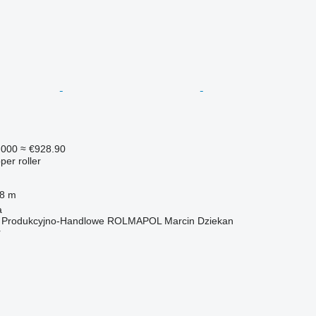
,000
≈ €928.90
per roller
.8 m
a
o Produkcyjno-Handlowe ROLMAPOL Marcin Dziekan
r