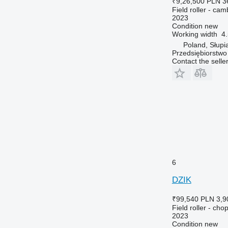
₹9,26,500
PLN 3
Field roller - cam
2023
Condition
new
Working width
4
Poland, Słupi
Przedsiębiorstw
Contact the selle
6
DZIK
₹99,540
PLN 3,9
Field roller - chop
2023
Condition
new