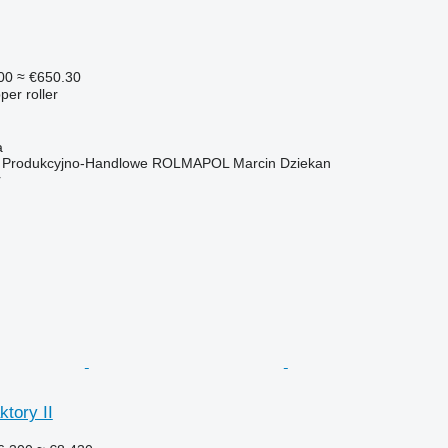
00
≈ €650.30
per roller
a
o Produkcyjno-Handlowe ROLMAPOL Marcin Dziekan
r
tory II