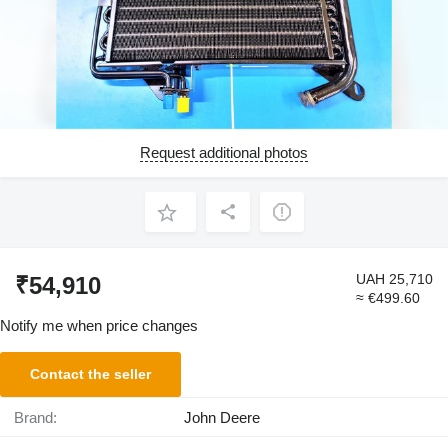
Request additional photos
UAH 25,710
₹54,910
≈ €499.60
Notify me when price changes
Contact the seller
Brand:
John Deere