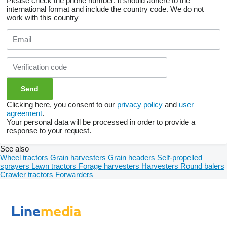
Please check the phone number: it should adhere to the
international format and include the country code.
We do not
work with this country
Clicking here, you consent to our
privacy policy
and
user
agreement
.
Your personal data will be processed in order to provide a
response to your request.
See also
Wheel tractors
Grain harvesters
Grain headers
Self-propelled
sprayers
Lawn tractors
Forage harvesters
Harvesters
Round balers
Crawler tractors
Forwarders