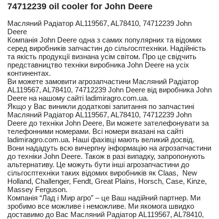
74712239 oil cooler for John Deere
Масляний Радіатор AL119567, AL78410, 74712239 John
Deere
Компанія John Deere одна з самих популярних та відомих
серед виробників запчастин до сільгосптехніки. Надійність
та якість продукції визнана усім світом. Про це свідчить
представництво техніки виробника John Deere на усіх
континентах.
Ви можете замовити агрозапчастини Масляний Радіатор
AL119567, AL78410, 74712239 John Deere від виробника John
Deere на нашому сайті ladimiragro.com.ua.
Якщо у Вас виникли додаткові запитання по запчастині
Масляний Радіатор AL119567, AL78410, 74712239 John
Deere до техніки John Deere, Ви можете зателефонувати за
телефонними номерами. Всі номери вказані на сайті
ladimiragro.com.ua. Наші фахівці мають великий досвід.
Вони нададуть всю вичерпну інформацію на агрозапчастини
до техніки John Deere. Також в разі випадку, запропонують
альтернативу. Це можуть бути інші агрозапчастини до
сільгосптехніки таких відомих виробників як Claas, New
Holland, Challenger, Fendt, Great Plains, Horsch, Case, Kinze,
Massey Ferguson.
Компанія “Лад і Мир агро” – це Ваш надійний партнер. Ми
зробимо все можливе і неможливе. Ми якомога швидко
доставимо до Вас Масляний Радіатор AL119567, AL78410,