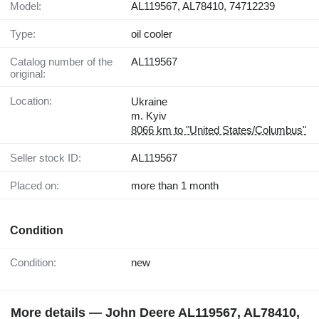
Model:
AL119567, AL78410, 74712239
Type:
oil cooler
Catalog number of the
AL119567
original:
Location:
Ukraine
m. Kyiv
8066 km to "United States/Columbus"
Seller stock ID:
AL119567
Placed on:
more than 1 month
Condition
Condition:
new
More details — John Deere AL119567, AL78410,