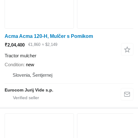
Acma Acma 120-H, Mulčer s Pomikom
₹2,04,400
€1,860
≈ $2,149
Tractor mulcher
Condition
new
Slovenia, Šentjernej
Eurocom Jurij Vide s.p.