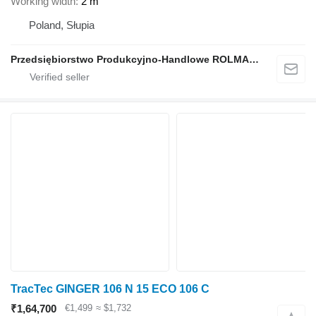
Working width
2 m
Poland, Słupia
Przedsiębiorstwo Produkcyjno-Handlowe ROLMAPOL Marcin Dziekan
TracTec GINGER 106 N 15 ECO 106 C
₹1,64,700
€1,499
≈ $1,732