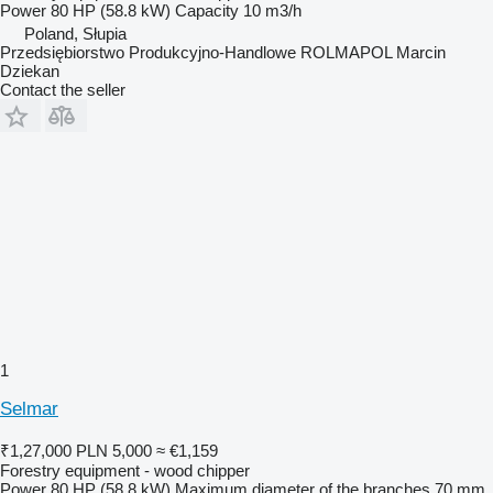
Power
80 HP (58.8 kW)
Capacity
10 m3/h
Poland, Słupia
Przedsiębiorstwo Produkcyjno-Handlowe ROLMAPOL Marcin
Dziekan
Contact the seller
1
Selmar
₹1,27,000
PLN 5,000
≈ €1,159
Forestry equipment - wood chipper
Power
80 HP (58.8 kW)
Maximum diameter of the branches
70 mm